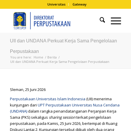
Universitas
Gateway
UII dan UNDANA Perkuat Kerja Sama Pengelolaan
Perpustakaan
You are here:
Home
/
Berita
/
UII dan UNDANA Perkuat Kerja Sama Pengelolaan Perpustakaan
Sleman, 25 Juni 2026
Perpustakaan
Universitas Islam Indonesia
(UII) menerima
kunjungan dari
UPT Perpustakaan Universitas Nusa Cendana
(UNDANA)
dalam rangka penandatanganan Perjanjian Kerja
Sama (PKS) sekaligus
sharing session
terkait pengelolaan
perpustakaan, pada Kamis, 25 Juni 2026, bertempat di Ruang
Diskusi Lantai 2. Kunjungan tersebut diikuti oleh dua orang