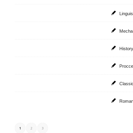
Linguis
Mechan
Histor
Procce
Classi
Roman
1
2
3