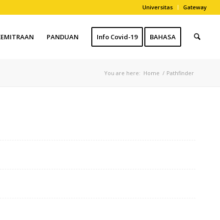
Universitas
Gateway
KEMITRAAN
PANDUAN
Info Covid-19
BAHASA
You are here:
Home
/
Pathfinder