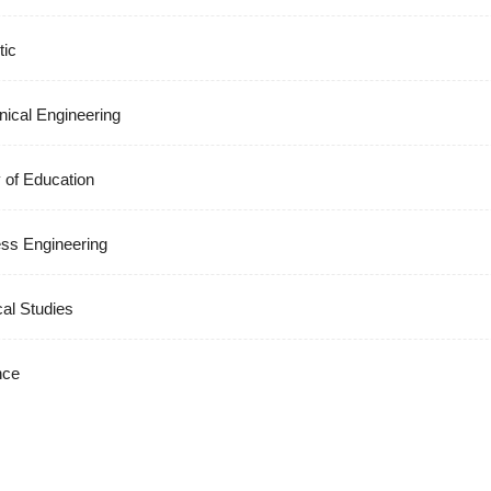
tic
ical Engineering
y of Education
ss Engineering
cal Studies
ce