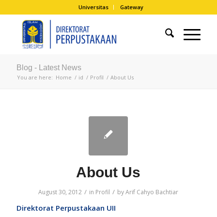
Universitas
Gateway
Blog - Latest News
You are here:
Home
/
id
/
Profil
/
About Us
About Us
/
/
August 30, 2012
in
Profil
by
Arif Cahyo Bachtiar
Direktorat Perpustakaan UII