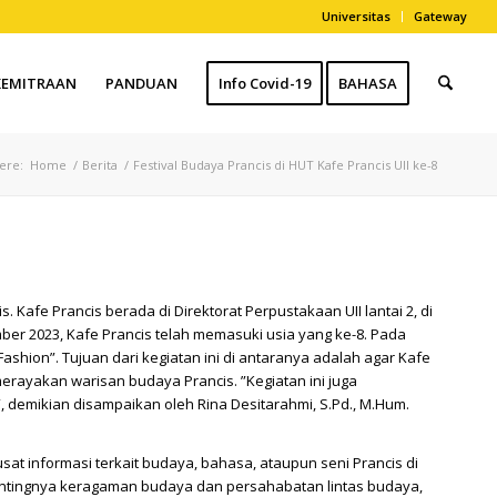
Universitas
Gateway
KEMITRAAN
PANDUAN
Info Covid-19
BAHASA
ere:
Home
/
Berita
/
Festival Budaya Prancis di HUT Kafe Prancis UII ke-8
 Kafe Prancis berada di Direktorat Perpustakaan UII lantai 2, di
mber 2023, Kafe Prancis telah memasuki usia yang ke-8. Pada
ashion”. Tujuan dari kegiatan ini di antaranya adalah agar Kafe
rayakan warisan budaya Prancis. ”Kegiatan ini juga
demikian disampaikan oleh Rina Desitarahmi, S.Pd., M.Hum.
at informasi terkait budaya, bahasa, ataupun seni Prancis di
ntingnya keragaman budaya dan persahabatan lintas budaya,