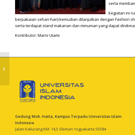
serta membang
Kegiatan ini 
berpakaian sehari-hari) kemudian dilanjutkan dengan Fashion s
serta terdapat stand makanan dan minuman yang dapat dinikmati
Kontributor: Marni Utami
Senja Kala Demokrasi
Indonesia,
UIISoreNyastra#2
Hadir Kembali sebagai
Refleksi...
Gedung Moh. Hatta, Kampus Terpadu Universitas Islam
Indonesia
Jalan Kaliurang KM. 14,5 Sleman Yogyakarta 55584