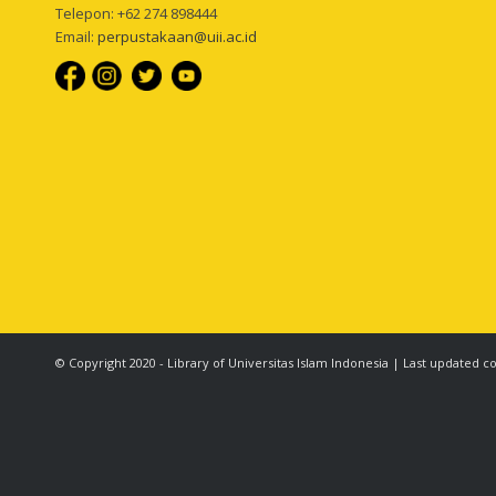
Telepon: +62 274 898444
Email:
perpustakaan@uii.ac.id
© Copyright 2020 - Library of Universitas Islam Indonesia | Last updated c