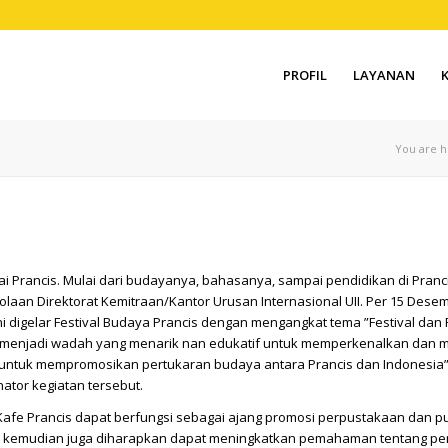
PROFIL
LAYANAN
You are h
 Prancis. Mulai dari budayanya, bahasanya, sampai pendidikan di Prancis.
ola
an Direktorat Kemitraan/Kantor Urusan Internasional UII. Per 15 Dese
 digelar Festival Budaya Prancis dengan mengangkat tema ”Festival dan F
 menjadi wadah yang menarik nan edukatif untuk memperkenalkan dan me
ntuk mempromosikan pertukaran budaya antara Prancis dan Indonesia”, 
ator kegiatan tersebut.
afe Prancis dapat berfungsi sebagai ajang promosi perpustakaan dan pus
I, kemudian juga diharapkan dapat meningkatkan pemahaman tentang pe