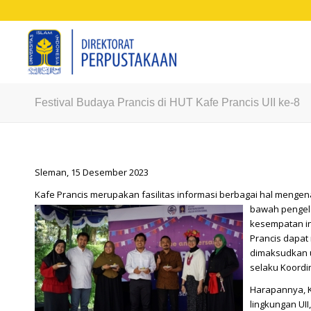
Festival Budaya Prancis di HUT Kafe Prancis UII ke-8
Sleman, 15 Desember 2023
Kafe Prancis merupakan fasilitas informasi berbagai hal mengenai
bawah pengel
kesempatan ini
Prancis dapat
dimaksudkan u
selaku Koordin
Harapannya, K
lingkungan UI