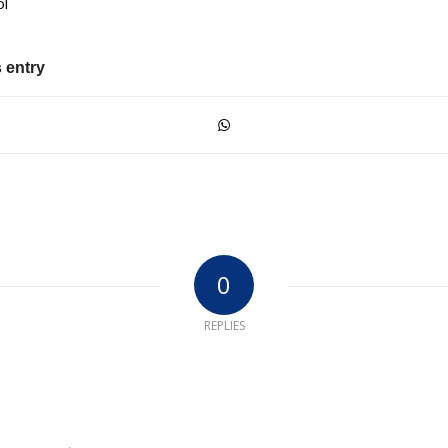
ol
 entry
0
REPLIES