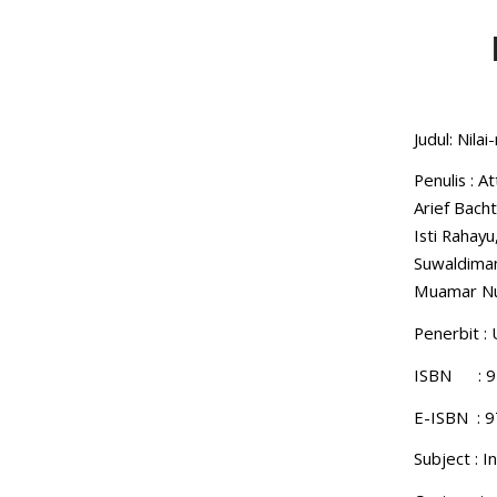
Judul: Nil
Penulis : A
Arief Bachti
Isti Rahayu,
Suwaldiman
Muamar Nur
Penerbit : 
ISBN : 9
E-ISBN : 
Subject : 