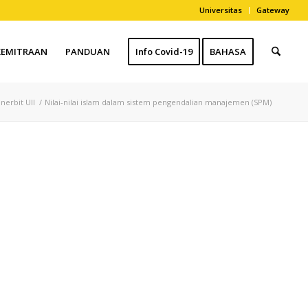
Universitas
Gateway
KEMITRAAN
PANDUAN
Info Covid-19
BAHASA
nerbit UII
/
Nilai-nilai islam dalam sistem pengendalian manajemen (SPM)