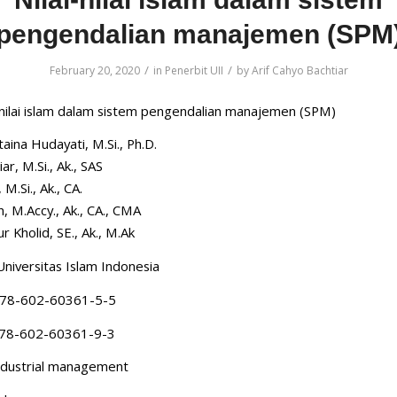
pengendalian manajemen (SPM
/
/
February 20, 2020
in
Penerbit UII
by
Arif Cahyo Bachtiar
ai-nilai islam dalam sistem pengendalian manajemen (SPM)
ttaina Hudayati, M.Si., Ph.D.
ar, M.Si., Ak., SAS
 M.Si., Ak., CA.
, M.Accy., Ak., CA., CMA
 Kholid, SE., Ak., M.Ak
Universitas Islam Indonesia
78-602-60361-5-5
978-602-60361-9-3
Industrial management