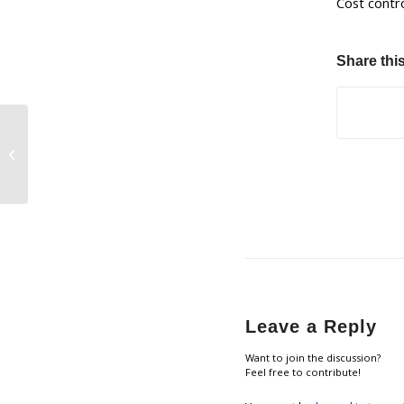
Cost contr
Share this
WORKSHOP
OPTIMALISASI
PEMANFAATAN MENU-
MENU DALAM
OTOMASI SIMPUS UII
Leave a Reply
Want to join the discussion?
Feel free to contribute!