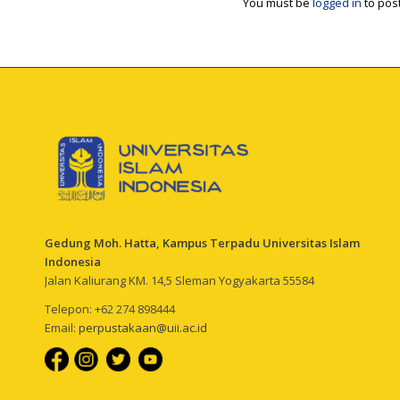
You must be
logged in
to pos
Gedung Moh. Hatta, Kampus Terpadu Universitas Islam
Indonesia
Jalan Kaliurang KM. 14,5 Sleman Yogyakarta 55584
Telepon: +62 274 898444
Email:
perpustakaan@uii.ac.id