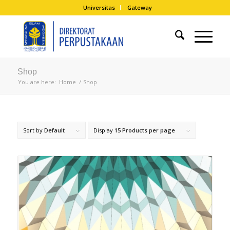
Universitas
Gateway
Shop
You are here:
Home
/
Shop
Sort by
Default
Display
15 Products per page