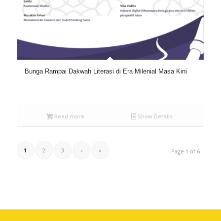
Bunga Rampai Dakwah Literasi di Era Milenial Masa Kini
Read more
Show Details
1
2
3
›
»
Page 1 of 6