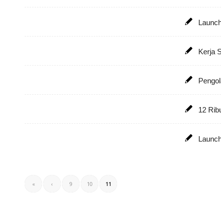
Launch
Kerja 
Pengol
12 Rib
Launch
«
‹
9
10
11