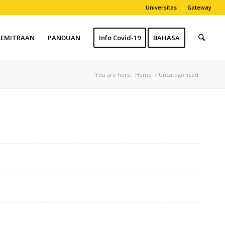
Universitas
Gateway
KEMITRAAN
PANDUAN
Info Covid-19
BAHASA
You are here:
Home
/
Uncategorized