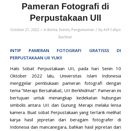
Pameran Fotografi di
Perpustakaan UII
/
/
October 21, 2022
in
Berita
,
Events
,
Pengumuman
by
Arif Cahyo
Bachtiar
INTIP PAMERAN FOTOGRAFI GRATISSS DI
PERPUSTAKAAN UII YUK!!
Halo Sobat Perpustakaan UII, pada hari Senin 10
Oktober 2022 lalu, Universitas Islam Indonesia
menggelar pembukaan pameran fotografi dengan
tema “Merapi Bersahabat, UII Berkhidmat”. Pameran ini
bertujuan untuk menangkap kedekatan hubungan
simbolis antara UII dan Gunung Merapi melalui lensa
kamera. Buat sobat Perpustakaan yang tertarik melihat
karya hasil jepretan dari beragam fotografer di
Indonesia dan mancanegara, bahkan hasil jepretan dari