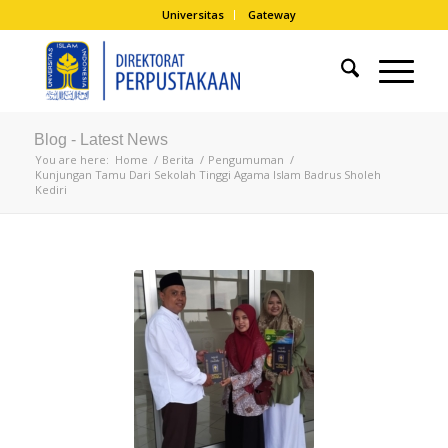
Universitas
Gateway
Blog - Latest News
You are here:
Home
/
Berita
/
Pengumuman
/
Kunjungan Tamu Dari Sekolah Tinggi Agama Islam Badrus Sholeh
Kediri