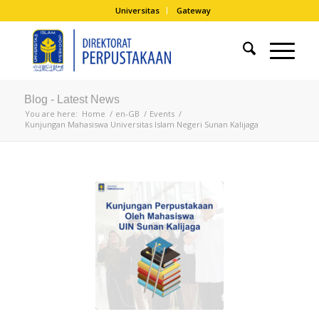
Universitas
Gateway
Blog - Latest News
You are here:
Home
/
en-GB
/
Events
/
Kunjungan Mahasiswa Universitas Islam Negeri Sunan Kalijaga